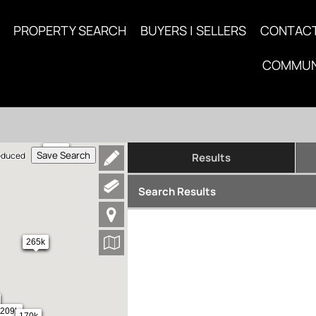
PROPERTY SEARCH
BUYERS | SELLERS
CONTAC
COMMUN
130k
Save Search
educed
Results
Search Results
265k
209k
170k