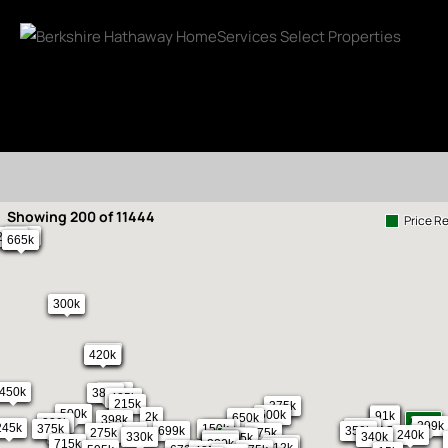
Showing 200 of 11444
Price R
295k
240k
665k
300k
395k
420k
200k
450k
380k
425k
215k
375k
500k
79k
500k
91k
2k
650k
398k
264k
339k
299k
175k
245k
315k
150k
375k
350k
699k
360k
375k
275k
1k
240k
489k
330k
340k
365k
187k
176k
300k
715k
320k
330k