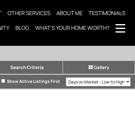
T
OTHER SERVICES
ABOUT ME
TESTIMONIALS
ITY
BLOG
WHAT'S YOUR HOME WORTH?
Search Criteria
Gallery
Show Active Listings First