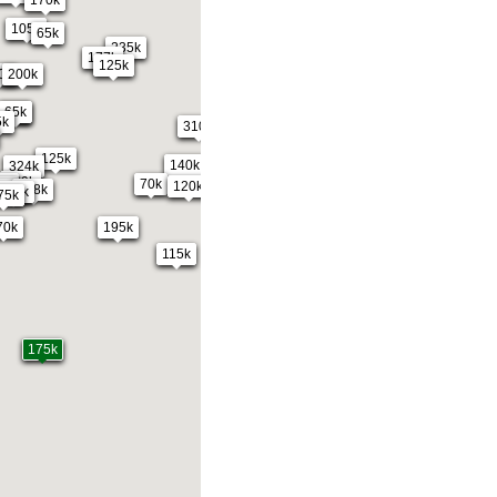
105k
65k
235k
177k
125k
0k
200k
80k
65k
5k
310k
125k
140k
324k
269k
70k
0k
1k
120k
0k
535k
168k
279k
75k
70k
195k
115k
175k